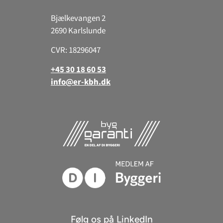
Bjælkevangen 2
2690 Karlslunde
CVR: 18296047
+45 30 18 60 53
info@er-kbh.dk
Følg os på LinkedIn